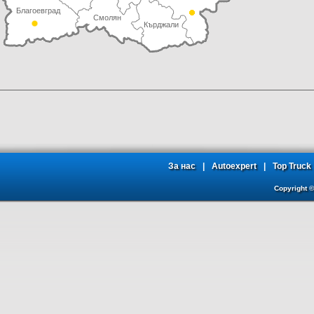
Благоевград
Смолян
Кърджали
За нас
|
Autoexpert
|
Top Truck
Copyright 