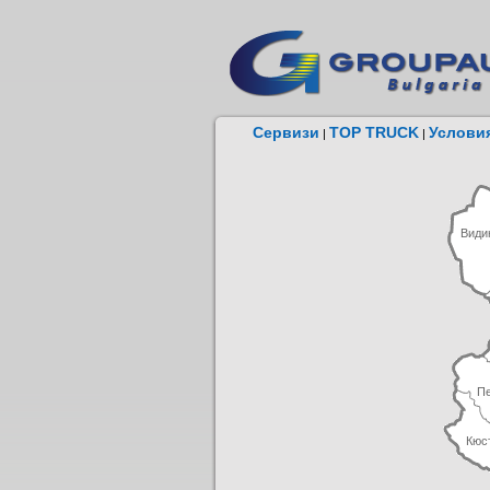
Сервизи
TOP TRUCK
Условия
|
|
Види
П
Кюс