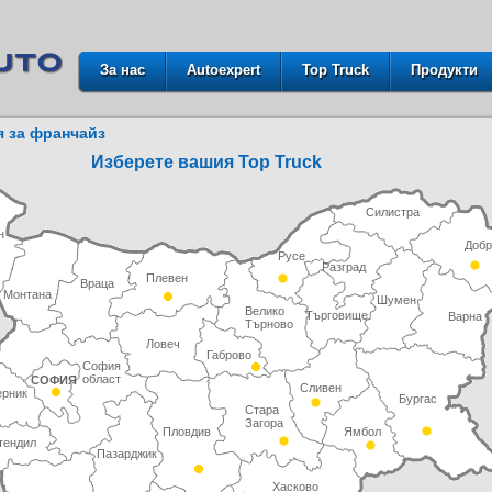
За нас
Autoexpert
Top Truck
Продукти
 за франчайз
Изберете вашия Top Truck
Силистра
н
Добр
Русе
Разград
Плевен
Враца
Монтана
Шумен
Велико
Търговище
Варна
Търново
Ловеч
Габрово
София
област
СОФИЯ
Сливен
ерник
Бургас
Стара
Загора
Пловдив
Ямбол
тендил
Пазарджик
Хасково