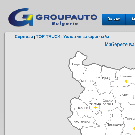
За нас
A
Сервизи
TOP TRUCK
Условия за франчайз
|
|
Изберете ва
Видин
Плевен
Враца
Монтана
Ловеч
София
област
СОФИЯ
Перник
Пловд
Кюстендил
Пазарджик