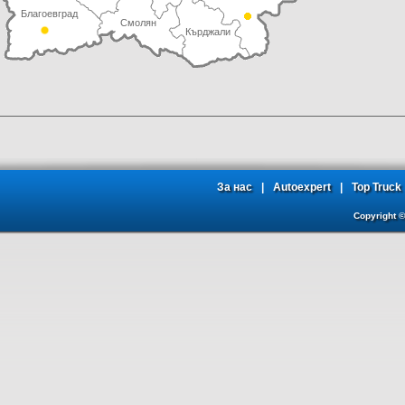
Благоевград
Смолян
Кърджали
За нас
|
Autoexpert
|
Top Truck
Copyright 