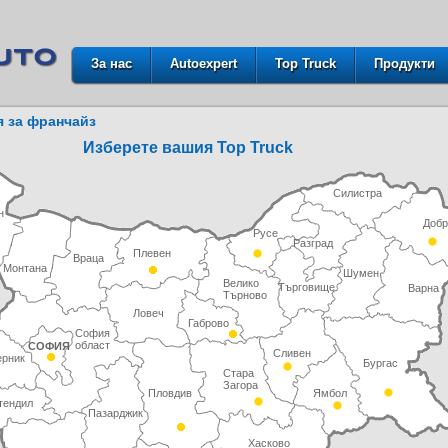
За нас
Autoexpert
Top Truck
Продукти
 за франчайз
Изберете вашия Top Truck
Силистра
н
Добр
Русе
Разград
Плевен
Враца
Монтана
Шумен
Велико
Търговище
Варна
Търново
Ловеч
Габрово
София
област
СОФИЯ
Сливен
ерник
Бургас
Стара
Загора
Пловдив
Ямбол
тендил
Пазарджик
Хасково