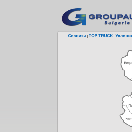
Сервизи
TOP TRUCK
Условия
|
|
Види
П
Кюс